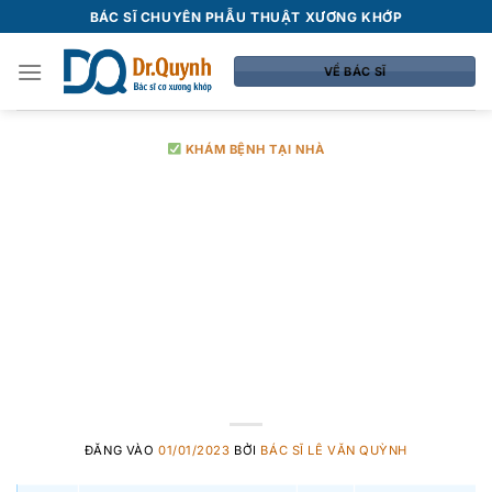
Bỏ
BÁC SĨ CHUYÊN PHẪU THUẬT XƯƠNG KHỚP
qua
nội
VỀ BÁC SĨ
dung
KHÁM BỆNH TẠI NHÀ
Chi phí khám
bệnh tại nhà ở Sài
Gòn gồm những
gì?
ĐĂNG VÀO
01/01/2023
BỞI
BÁC SĨ LÊ VĂN QUỲNH