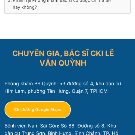
Khám tại Phòng khám Bác sĩ có được chi trả BHYT
hay không?
CHUYÊN GIA, BÁC SĨ CKI LÊ
VĂN QUỲNH
Phòng khám BS Quỳnh: 53 đường số 4, khu dân cư
Him Lam, phường Tân Hưng, Quận 7, TPHCM
Chỉ đường Google Maps
Bệnh viện Nam Sài Gòn: Số 88, Đường số 8, Khu
dân cư Trung Sơn, Bình Hưng, Bình Chánh, TP. Hồ