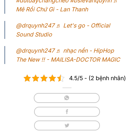
#dutdaychangcheo
#bslevanquynh
♬
Mê Rồi Chứ Gì - Lan Thanh
@drquynh247
♬ Let's go - Official
Sound Studio
@drquynh247
♬ nhạc nền - HipHop
The New !! - MAILISA-DOCTOR MAGIC
4.5/5 - (2 bệnh nhân)