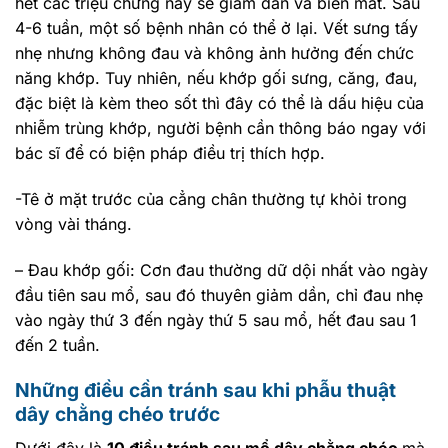
hết các triệu chứng này sẽ giảm dần và biến mất. Sau
4-6 tuần, một số bệnh nhân có thể ở lại. Vết sưng tấy
nhẹ nhưng không đau và không ảnh hưởng đến chức
năng khớp. Tuy nhiên, nếu khớp gối sưng, căng, đau,
đặc biệt là kèm theo sốt thì đây có thể là dấu hiệu của
nhiễm trùng khớp, người bệnh cần thông báo ngay với
bác sĩ để có biện pháp điều trị thích hợp.
-Tê ở mặt trước của cẳng chân thường tự khỏi trong
vòng vài tháng.
– Đau khớp gối: Cơn đau thường dữ dội nhất vào ngày
đầu tiên sau mổ, sau đó thuyên giảm dần, chỉ đau nhẹ
vào ngày thứ 3 đến ngày thứ 5 sau mổ, hết đau sau 1
đến 2 tuần.
Những điều cần tránh sau khi phẫu thuật
dây chằng chéo trước
Dưới đây là
10 điều tránh sau mổ dây chằng chéo
mà