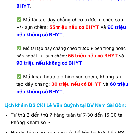
BHYT
.
Mổ tái tạo dây chằng chéo trước + chéo sau
+/- sụn chêm:
55 triệu nếu có BHYT
và
90 triệu
nếu không có BHYT
.
Mổ tái tạo dây chằng chéo trước + bên trong hoặc
55 triệu nếu có BHYT
bên ngoài +/- sụn chêm:
và
90 triệu nếu không có BHYT
Mổ khâu hoặc tạo hình sụn chêm, không tái
tạo dây chằng:
30 triệu nếu có BHYT
và
60 triệu
nếu không có BHYT
.
Lịch khám BS CKI Lê Văn Quỳnh tại BV Nam Sài Gòn:
Từ thứ 2 đến thứ 7 hàng tuần từ 7:30 đến 16:30 tại
Phòng Khám số 3
Ngoài thời gian trên bạn có thể liên hệ trực tiếp BS