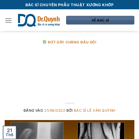
Bỏ
BÁC SĨ CHUYÊN PHẪU THUẬT XƯƠNG KHỚP
qua
nội
VỀ BÁC SĨ
dung
ĐỨT DÂY CHẰNG ĐẦU GỐI
Thông tin cần biết
khi sưng gối sau
mổ dây chằng
ĐĂNG VÀO
21/06/2022
BỞI
BÁC SĨ LÊ VĂN QUỲNH
21
Th6