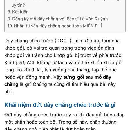
uy tín?
Kết luận
Đăng ký mổ dây chằng với Bác sĩ Lê Văn Quỳnh
Nhận tư vấn dây chằng hoàn toàn MIỄN PHÍ
Dây chằng chéo trước (DCCT), nằm ở trung tâm của
khớp gối, có vai trò quan trọng trong việc ổn định
khớp gối và tránh cho khớp gối bị trượt về phía trước.
Khi bị vỡ, ACL không tự lành và có thể khiến khớp gối
lỏng lẻo khi đi lại, lên xuống cầu thang, tập thể dục
hoặc vận động mạnh. Vậy
sưng gối sau mổ dây
chằng
là gì? Chúng ta cùng đi tìm hiểu qua bài này
nhé.
Khái niệm đứt dây chằng chéo trước là gì
Đứt dây chằng chéo trước xảy ra khi đầu gối bị va đập
một phần hoặc toàn bộ. Trong số này, chấn thương
dây chằng phổ biến nhất là đứt hoàn toàn.