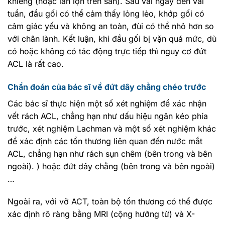
khiễng (hoặc lăn lộn trên sân). Sau vài ngày đến vài
tuần, đầu gối có thể cảm thấy lỏng lẻo, khớp gối có
cảm giác yếu và không an toàn, đùi có thể nhỏ hơn so
với chân lành. Kết luận, khi đầu gối bị vặn quá mức, dù
có hoặc không có tác động trực tiếp thì nguy cơ đứt
ACL là rất cao.
Chẩn đoán của bác sĩ về đứt dây chằng chéo trước
Các bác sĩ thực hiện một số xét nghiệm để xác nhận
vết rách ACL, chẳng hạn như dấu hiệu ngăn kéo phía
trước, xét nghiệm Lachman và một số xét nghiệm khác
để xác định các tổn thương liên quan đến nước mắt
ACL, chẳng hạn như rách sụn chêm (bên trong và bên
ngoài). ) hoặc đứt dây chằng (bên trong và bên ngoài)
…
Ngoài ra, với vỡ ACT, toàn bộ tổn thương có thể được
xác định rõ ràng bằng MRI (cộng hưởng từ) và X-