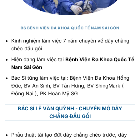
BS BỆNH VIỆN ĐA KHOA QUỐC TẾ NAM SÀI GÒN
Kinh nghiệm làm việc 7 năm chuyên về dây chằng
chéo đầu gối
Hiện đang làm việc tại
Bệnh Viện Đa Khoa Quốc Tế
Nam Sài Gòn
Bác Sĩ từng làm việc tại: Bệnh Viện Đa Khoa Hồng
Đức, BV An Sinh, BV Tân Hưng, BV ShingMark (
Đồng Nai ), PK Hoàn Mỹ SG
BÁC SĨ LÊ VĂN QUỲNH - CHUYÊN MỔ DÂY
CHẰNG ĐẦU GỐI
Phẫu thuật tái tạo đứt dây chằng chéo trước, dây