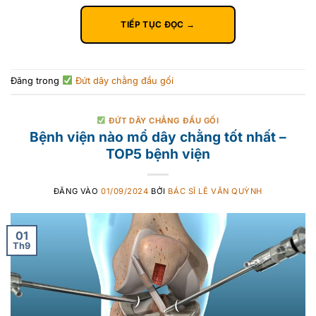
TIẾP TỤC ĐỌC
→
Đăng trong
Đứt dây chằng đầu gối
ĐỨT DÂY CHẰNG ĐẦU GỐI
Bệnh viện nào mổ dây chằng tốt nhất –
TOP5 bệnh viện
ĐĂNG VÀO
01/09/2024
BỞI
BÁC SĨ LÊ VĂN QUỲNH
01
Th9