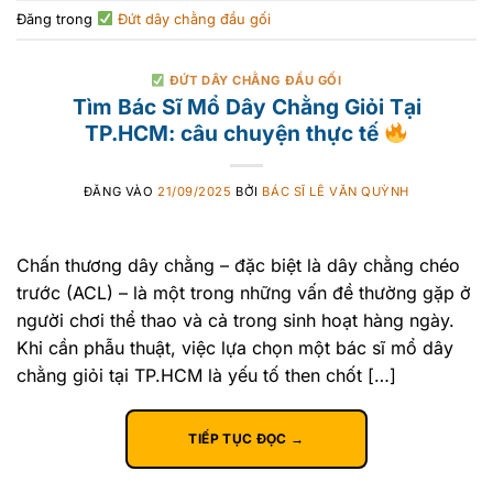
Đăng trong
Đứt dây chằng đầu gối
ĐỨT DÂY CHẰNG ĐẦU GỐI
Tìm Bác Sĩ Mổ Dây Chằng Giỏi Tại
TP.HCM: câu chuyện thực tế
ĐĂNG VÀO
21/09/2025
BỞI
BÁC SĨ LÊ VĂN QUỲNH
Chấn thương dây chằng – đặc biệt là dây chằng chéo
trước (ACL) – là một trong những vấn đề thường gặp ở
người chơi thể thao và cả trong sinh hoạt hàng ngày.
Khi cần phẫu thuật, việc lựa chọn một bác sĩ mổ dây
chằng giỏi tại TP.HCM là yếu tố then chốt […]
TIẾP TỤC ĐỌC
→