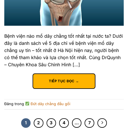
Bệnh viện nào mổ dây chằng tốt nhất tại nước ta? Dưới
đây là danh sách về 5 địa chỉ về bệnh viện mổ dây
chằng uy tín – tốt nhất ở Hà Nội hiện nay, người bệnh
có thể tham khảo và lựa chọn tốt nhất. Cùng DrQuynh
– Chuyên Khoa Sâu Chỉnh Hình […]
TIẾP TỤC ĐỌC
→
Đăng trong
Đứt dây chằng đầu gối
1
2
3
4
…
7