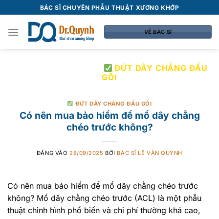
Bỏ
BÁC SĨ CHUYÊN PHẪU THUẬT XƯƠNG KHỚP
qua
nội
VỀ BÁC SĨ
dung
LƯU TRỮ DANH MỤC:
ĐỨT DÂY CHẰNG ĐẦU
GỐI
ĐỨT DÂY CHẰNG ĐẦU GỐI
Có nên mua bảo hiểm để mổ dây chằng
chéo trước không?
ĐĂNG VÀO
28/09/2025
BỞI
BÁC SĨ LÊ VĂN QUỲNH
Có nên mua bảo hiểm để mổ dây chằng chéo trước
không? Mổ dây chằng chéo trước (ACL) là một phẫu
thuật chỉnh hình phổ biến và chi phí thường khá cao,