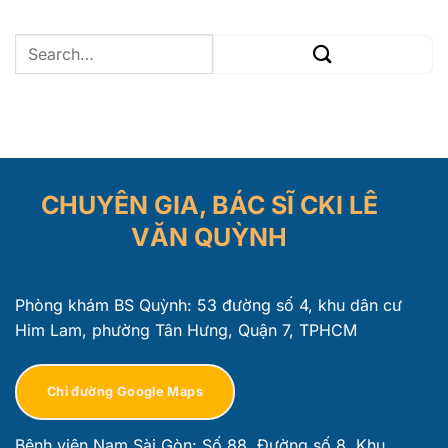
CHUYÊN GIA, BÁC SĨ CKI LÊ
VĂN QUỲNH
Phòng khám BS Quỳnh: 53 đường số 4, khu dân cư
Him Lam, phường Tân Hưng, Quận 7, TPHCM
Chỉ đường Google Maps
Bệnh viện Nam Sài Gòn: Số 88, Đường số 8, Khu