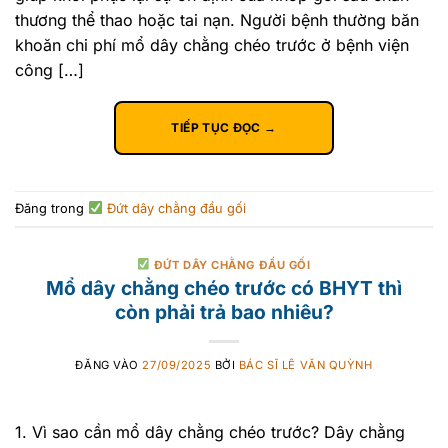
thương thể thao hoặc tai nạn. Người bệnh thường băn
khoăn chi phí mổ dây chằng chéo trước ở bệnh viện
công […]
TIẾP TỤC ĐỌC
→
Đăng trong
Đứt dây chằng đầu gối
ĐỨT DÂY CHẰNG ĐẦU GỐI
Mổ dây chằng chéo trước có BHYT thì
còn phải trả bao nhiêu?
ĐĂNG VÀO
27/09/2025
BỞI
BÁC SĨ LÊ VĂN QUỲNH
1. Vì sao cần mổ dây chằng chéo trước? Dây chằng