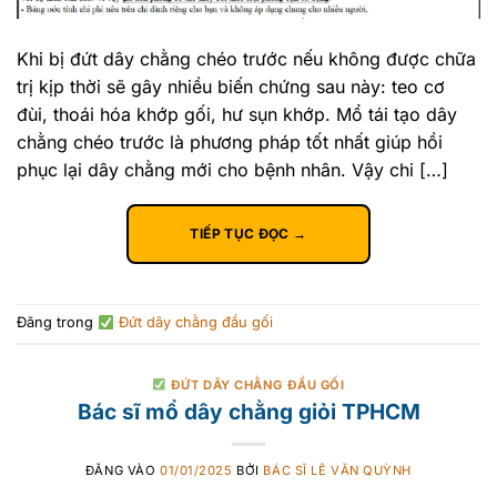
Khi bị đứt dây chằng chéo trước nếu không được chữa
trị kịp thời sẽ gây nhiều biến chứng sau này: teo cơ
đùi, thoái hóa khớp gối, hư sụn khớp. Mổ tái tạo dây
chằng chéo trước là phương pháp tốt nhất giúp hồi
phục lại dây chằng mới cho bệnh nhân. Vậy chi […]
TIẾP TỤC ĐỌC
→
Đăng trong
Đứt dây chằng đầu gối
ĐỨT DÂY CHẰNG ĐẦU GỐI
Bác sĩ mổ dây chằng giỏi TPHCM
ĐĂNG VÀO
01/01/2025
BỞI
BÁC SĨ LÊ VĂN QUỲNH