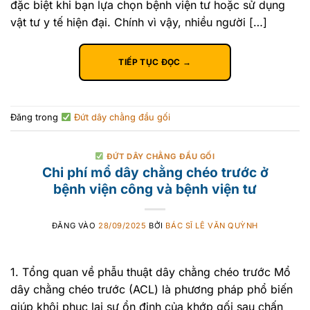
đặc biệt khi bạn lựa chọn bệnh viện tư hoặc sử dụng
vật tư y tế hiện đại. Chính vì vậy, nhiều người […]
TIẾP TỤC ĐỌC
→
Đăng trong
Đứt dây chằng đầu gối
ĐỨT DÂY CHẰNG ĐẦU GỐI
Chi phí mổ dây chằng chéo trước ở
bệnh viện công và bệnh viện tư
ĐĂNG VÀO
28/09/2025
BỞI
BÁC SĨ LÊ VĂN QUỲNH
1. Tổng quan về phẫu thuật dây chằng chéo trước Mổ
dây chằng chéo trước (ACL) là phương pháp phổ biến
giúp khôi phục lại sự ổn định của khớp gối sau chấn