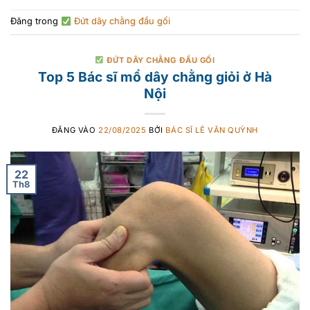
Đăng trong
Đứt dây chằng đầu gối
ĐỨT DÂY CHẰNG ĐẦU GỐI
Top 5 Bác sĩ mổ dây chằng giỏi ở Hà
Nội
ĐĂNG VÀO
22/08/2025
BỞI
BÁC SĨ LÊ VĂN QUỲNH
22
Th8