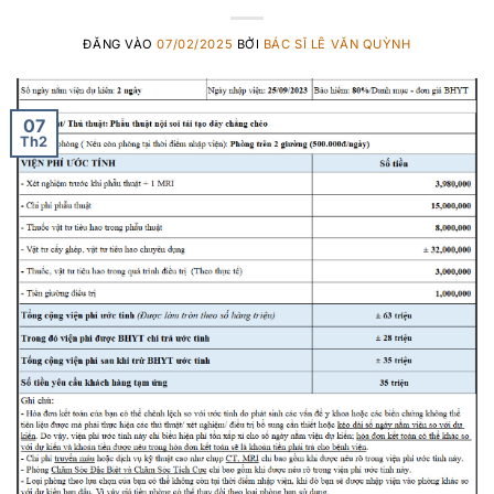
ĐĂNG VÀO
07/02/2025
BỞI
BÁC SĨ LÊ VĂN QUỲNH
07
Th2