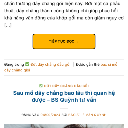
chấn thương dây chằng gối hiện nay. Bởi một ca phẫu
thuật dây chằng thành công không chỉ giúp phục hồi
khả năng vận động của khớp gối mà còn giảm nguy cơ
[…]
TIẾP TỤC ĐỌC
→
Đăng trong
Đứt dây chằng đầu gối
|
Được gắn thẻ
bác sĩ mổ
dây chằng giỏi
ĐỨT DÂY CHẰNG ĐẦU GỐI
Sau mổ dây chằng bao lâu thì quan hệ
được – BS Quỳnh tư vấn
ĐĂNG VÀO
04/09/2024
BỞI
BÁC SĨ LÊ VĂN QUỲNH