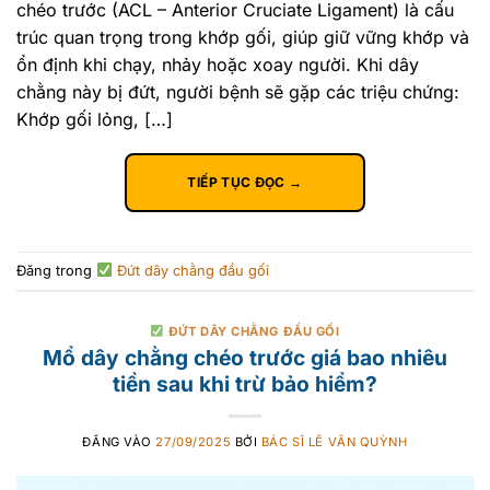
chéo trước (ACL – Anterior Cruciate Ligament) là cấu
trúc quan trọng trong khớp gối, giúp giữ vững khớp và
ổn định khi chạy, nhảy hoặc xoay người. Khi dây
chằng này bị đứt, người bệnh sẽ gặp các triệu chứng:
Khớp gối lỏng, […]
TIẾP TỤC ĐỌC
→
Đăng trong
Đứt dây chằng đầu gối
ĐỨT DÂY CHẰNG ĐẦU GỐI
Mổ dây chằng chéo trước giá bao nhiêu
tiền sau khi trừ bảo hiểm?
ĐĂNG VÀO
27/09/2025
BỞI
BÁC SĨ LÊ VĂN QUỲNH