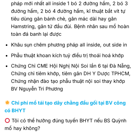
pháp mới nhất all inside 1 bó 2 đường hầm, 2 bó 3
đường hầm, 2 bó 4 đường hầm, kĩ thuật bắt vít tự
tiêu dùng gân bánh chè, gân mác dài hay gân
Hamstring, gân tứ đầu đùi. Bệnh nhân sau mổ hoàn
toàn đá banh lại được
Khâu sụn chêm phương pháp all inside, out side in
Phẫu thuật khoan kích tuỷ điều trị thoái hoá khớp
Chứng Chỉ CME Hội Nghị Nội Soi lần 6 tại Đà Nẵng,
Chứng chỉ tiêm khớp, tiêm gân DH Y Dược TPHCM,
Chứng nhận đào tạo phẫu thuật nội soi thay khớp
BV Nguyễn Tri Phương
Chi phí mổ tái tạo dây chằng đầu gối tại BV công
có BHYT
Tôi có thể hưởng đúng tuyến BHYT nếu BS Quỳnh
mổ hay không?