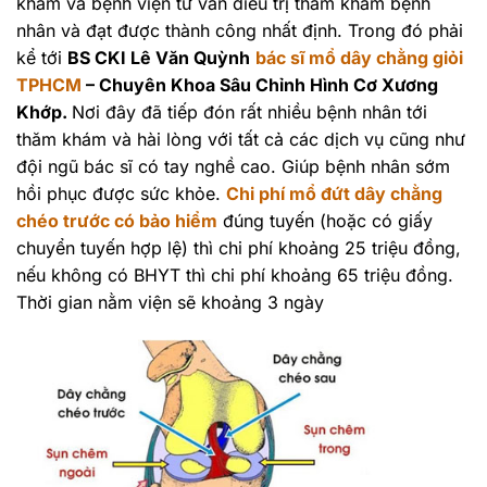
khám và bệnh viện tư vẫn điều trị thăm khám bệnh
nhân và đạt được thành công nhất định. Trong đó phải
kể tới
BS CKI Lê Văn Quỳnh
bác sĩ mổ dây chằng giỏi
TPHCM
– Chuyên Khoa Sâu Chỉnh Hình Cơ Xương
Khớp.
Nơi đây đã tiếp đón rất nhiều bệnh nhân tới
thăm khám và hài lòng với tất cả các dịch vụ cũng như
đội ngũ bác sĩ có tay nghề cao. Giúp bệnh nhân sớm
hồi phục được sức khỏe.
Chi phí mổ đứt dây chằng
chéo trước có bảo hiểm
đúng tuyến (hoặc có giấy
chuyển tuyến hợp lệ) thì chi phí khoảng 25 triệu đồng,
nếu không có BHYT thì chi phí khoảng 65 triệu đồng.
Thời gian nằm viện sẽ khoảng 3 ngày