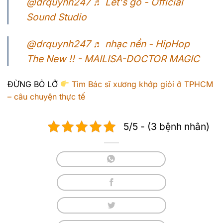
@drquynh247
♬ Let's go - Official
Sound Studio
@drquynh247
♬ nhạc nền - HipHop
The New !! - MAILISA-DOCTOR MAGIC
ĐỪNG BỎ LỠ
Tìm Bác sĩ xương khớp giỏi ở TPHCM
– câu chuyện thực tế
5/5 - (3 bệnh nhân)