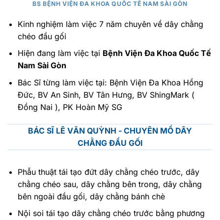
BS BỆNH VIỆN ĐA KHOA QUỐC TẾ NAM SÀI GÒN
Kinh nghiệm làm việc 7 năm chuyên về dây chằng
chéo đầu gối
Hiện đang làm việc tại
Bệnh Viện Đa Khoa Quốc Tế
Nam Sài Gòn
Bác Sĩ từng làm việc tại: Bệnh Viện Đa Khoa Hồng
Đức, BV An Sinh, BV Tân Hưng, BV ShingMark (
Đồng Nai ), PK Hoàn Mỹ SG
BÁC SĨ LÊ VĂN QUỲNH - CHUYÊN MỔ DÂY
CHẰNG ĐẦU GỐI
Phẫu thuật tái tạo đứt dây chằng chéo trước, dây
chằng chéo sau, dây chằng bên trong, dây chằng
bên ngoài đầu gối, dây chằng bánh chè
Nội soi tái tạo dây chằng chéo trước bằng phương