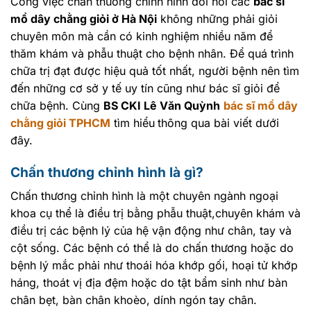
Công việc chấn thương chỉnh hình đòi hỏi các
bác sĩ
mổ dây chằng giỏi ở Hà Nội
không những phải giỏi
chuyên môn mà cần có kinh nghiệm nhiều năm để
thăm khám và phẫu thuật cho bệnh nhân. Để quá trình
chữa trị đạt được hiệu quả tốt nhất, người bệnh nên tìm
đến những cơ sở y tế uy tín cũng như bác sĩ giỏi để
chữa bệnh. Cùng
BS CKI Lê Văn Quỳnh
bác sĩ mổ dây
chằng giỏi TPHCM
tìm hiểu
thông qua bài viết dưới
đây.
Chấn thương chỉnh hình là gì?
Chấn thương chỉnh hình là một chuyên ngành ngoại
khoa cụ thể là điều trị bằng phẫu thuật,chuyên khám và
điều trị các bệnh lý của hệ vận động như chân, tay và
cột sống. Các bệnh có thể là do chấn thương hoặc do
bệnh lý mắc phải như thoái hóa khớp gối, hoại tử khớp
háng, thoát vị địa đệm hoặc do tật bẩm sinh như bàn
chân bẹt, bàn chân khoèo, dính ngón tay chân.