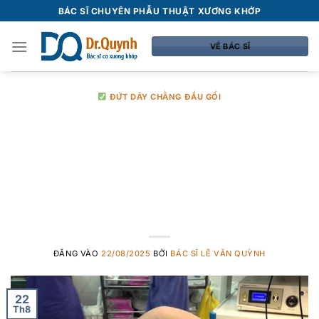
Bỏ
BÁC SĨ CHUYÊN PHẪU THUẬT XƯƠNG KHỚP
qua
nội
VỀ BÁC SĨ
dung
ĐỨT DÂY CHẰNG ĐẦU GỐI
Top 5 Bác sĩ mổ
dây chằng giỏi ở
Hà Nội
ĐĂNG VÀO
22/08/2025
BỞI
BÁC SĨ LÊ VĂN QUỲNH
22
Th8