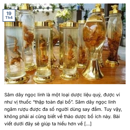
19
Th4
Sâm dây ngọc linh là một loại dược liệu quý, được ví
như vị thuốc “thập toàn đại bổ”. Sâm dây ngọc linh
ngâm rượu được đa số người dùng say đắm. Tuy vậy,
không phải ai cũng biết về thảo dược bổ ích này. Bài
viết dưới đây sẽ giúp ta hiểu hơn về […]