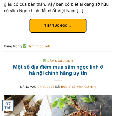
giàu có của bản thân. Vậy bạn có biết ai đang sở hữu
củ sâm Ngọc Linh đắt nhất Việt Nam […]
TIẾP TỤC ĐỌC
→
Đăng trong
Sâm ngọc linh
SÂM NGỌC LINH
Một số địa điểm mua sâm ngọc linh ở
hà nội chính hãng uy tín
ĐĂNG VÀO
07/11/2021
BỞI
BÁC SĨ LÊ VĂN QUỲNH
07
Th11