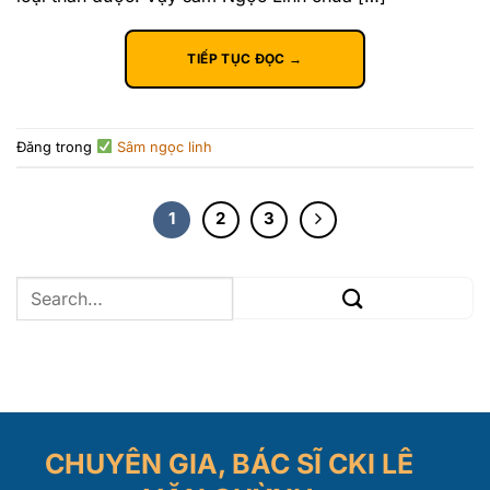
TIẾP TỤC ĐỌC
→
Đăng trong
Sâm ngọc linh
1
2
3
CHUYÊN GIA, BÁC SĨ CKI LÊ