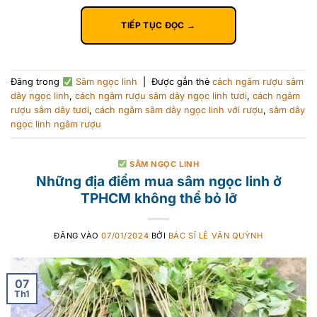
TIẾP TỤC ĐỌC
→
Đăng trong
Sâm ngọc linh
|
Được gắn thẻ
cách ngâm rượu sâm
dây ngọc linh
,
cách ngâm rượu sâm dây ngọc linh tươi
,
cách ngâm
rượu sâm dây tươi
,
cách ngâm sâm dây ngọc linh với rượu
,
sâm dây
ngọc linh ngâm rượu
SÂM NGỌC LINH
Những địa điểm mua sâm ngọc linh ở
TPHCM không thể bỏ lỡ
ĐĂNG VÀO
07/01/2024
BỞI
BÁC SĨ LÊ VĂN QUỲNH
07
Th1