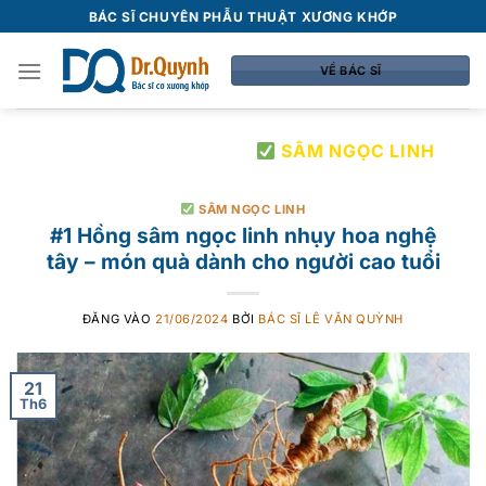
Bỏ
BÁC SĨ CHUYÊN PHẪU THUẬT XƯƠNG KHỚP
qua
nội
VỀ BÁC SĨ
dung
LƯU TRỮ DANH MỤC:
SÂM NGỌC LINH
SÂM NGỌC LINH
#1 Hồng sâm ngọc linh nhụy hoa nghệ
tây – món quà dành cho người cao tuổi
ĐĂNG VÀO
21/06/2024
BỞI
BÁC SĨ LÊ VĂN QUỲNH
21
Th6