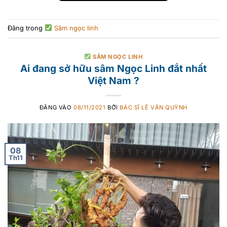
Đăng trong
Sâm ngọc linh
SÂM NGỌC LINH
Ai đang sở hữu sâm Ngọc Linh đắt nhất
Việt Nam ?
ĐĂNG VÀO
08/11/2021
BỞI
BÁC SĨ LÊ VĂN QUỲNH
08
Th11