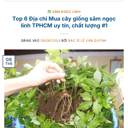
SÂM NGỌC LINH
Top 6 Địa chỉ Mua cây giống sâm ngọc
linh TPHCM uy tín, chất lượng #1
ĐĂNG VÀO
08/06/2024
BỞI
BÁC SĨ LÊ VĂN QUỲNH
08
Th6