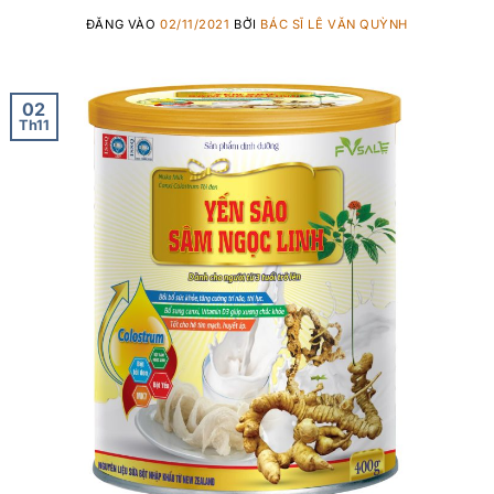
ĐĂNG VÀO
02/11/2021
BỞI
BÁC SĨ LÊ VĂN QUỲNH
02
Th11