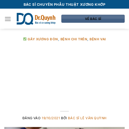
Bỏ
BÁC SĨ CHUYÊN PHẪU THUẬT XƯƠNG KHỚP
qua
nội
VỀ BÁC SĨ
dung
GÃY XƯƠNG ĐÒN
,
BỆNH CHI TRÊN
,
BỆNH VAI
Bệnh gãy xương
đòn ở trẻ em có
nguy hiểm
không?
ĐĂNG VÀO
19/10/2021
BỞI
BÁC SĨ LÊ VĂN QUỲNH