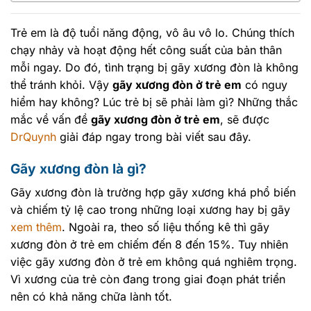
Trẻ em là độ tuổi năng động, vô âu vô lo. Chúng thích
chạy nhảy và hoạt động hết công suất của bản thân
mỗi ngay. Do đó, tình trạng bị gãy xương đòn là không
thể tránh khỏi. Vậy
gãy xương đòn ở trẻ em
có nguy
hiểm hay không? Lúc trẻ bị sẽ phải làm gì? Những thắc
mắc về vấn đề
gãy xương đòn ở trẻ em
, sẽ được
DrQuynh
giải đáp ngay trong bài viết sau đây.
Gãy xương đòn là gì?
Gãy xương đòn là trường hợp gãy xương khá phổ biến
và chiếm tỷ lệ cao trong những loại xương hay bị gãy
xem thêm
. Ngoài ra, theo số liệu thống kê thì gãy
xương đòn ở trẻ em chiếm đến 8 đến 15%. Tuy nhiên
việc gãy xương đòn ở trẻ em không quá nghiêm trọng.
Vì xương của trẻ còn đang trong giai đoạn phát triển
nên có khả năng chữa lành tốt.