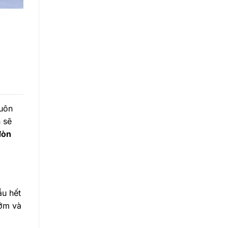
luôn
 sẽ
đòn
ầu hết
sớm và