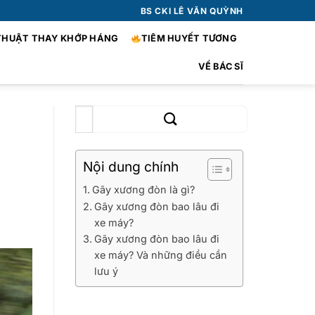
BS CKI LÊ VĂN QUỲNH
THUẬT THAY KHỚP HÁNG
TIÊM HUYẾT TƯƠNG
VỀ BÁC SĨ
y
Nội dung chính
Gãy xương đòn là gì?
Gãy xương đòn bao lâu đi
xe máy?
Gãy xương đòn bao lâu đi
xe máy? Và những điều cần
lưu ý