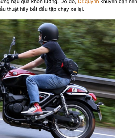
 những hậu quả khôn lường. Do đó,
Dr.quynh
khuyên bạn nên
u thuật hãy bắt đầu tập chạy xe lại.