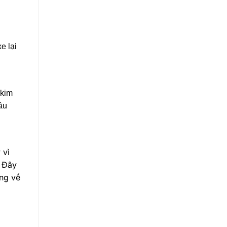
e lại
 kim
ầu
 vì
. Đây
ng về