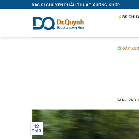
Bỏ
BÁC SĨ CHUYÊN PHẪU THUẬT XƯƠNG KHỚP
qua
BS CHU
nội
dung
GÃY XƯ
Gãy xương đòn 
xương đò
ĐĂNG VÀO
12
Th10