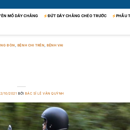
YÊN MỔ DÂY CHẰNG
ĐỨT DÂY CHẰNG CHÉO TRƯỚC
PHẪU 
ƠNG ĐÒN
,
BỆNH CHI TRÊN
,
BỆNH VAI
bao lâu đi xe máy? Gã
n bao lâu lành?
12/10/2021
BỞI
BÁC SĨ LÊ VĂN QUỲNH