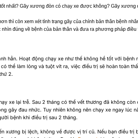
là tốt nhất? Gãy xương đòn có chạy xe được không? Gãy xương
ơn thì còn xem xét tình trạng gãy của chính bản thân bệnh nhân
góc nhìn đúng về bệnh của bản thân và đưa ra phương pháp điều tr
lành hẳn. Hoạt động chạy xe như thế không hề tốt với bệnh 
thể làm lỏng và tuột vít ra, việc điều trị sẽ hoàn toàn thấ
thứ 2.
y xe lại trễ. Sau 2 tháng có thể vết thương đã không còn 
ng gây đau nhức. Tuy nhiên không nên chạy xe ngay lúc n
ười bệnh khi điều trị sau 2 tháng.
ến xương bị lệch, không về được vị trí cũ. Nếu bạn điều trị