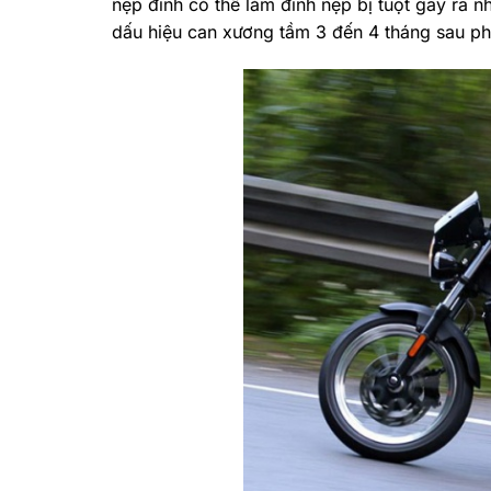
nẹp đinh có thể làm đinh nẹp bị tuột gây ra
dấu hiệu can xương tầm 3 đến 4 tháng sau phẫ