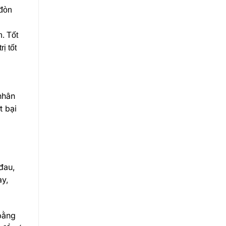
 đòn
. Tốt
ị tốt
nhân
t bại
đau,
ày,
 bằng