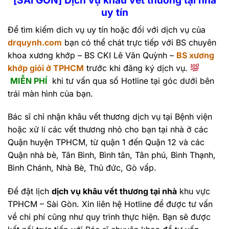
uy tín
Để tìm kiếm dich vụ uy tín hoặc đối với dịch vụ của
drquynh.com
bạn có thể chát trực tiếp với BS chuyên
khoa xương khớp – BS CKI Lê Văn Quỳnh –
BS xương
khớp giỏi ở TPHCM
trước khi đăng ký dịch vụ.
MIỄN PHÍ
khi tư vấn qua số Hotline tại góc dưới bên
trái màn hình của bạn.
Bác sĩ chỉ nhận khâu vết thương dịch vụ tại Bệnh viện
hoặc xử lí các vết thương nhỏ cho bạn tại nhà ở các
Quận huyện TPHCM, từ quận 1 đến Quận 12 và các
Quận nhà bè, Tân Bình, Bình tân, Tân phú, Bình Thạnh,
Bình Chánh, Nhà Bè, Thủ đức, Gò vấp.
Để đặt lịch
dịch vụ khâu vết thương tại nhà
khu vực
TPHCM – Sài Gòn. Xin liên hệ Hotline để được tư vấn
về chi phí cũng như quy trình thực hiện. Bạn sẽ được