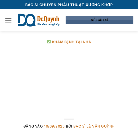
Bỏ
BÁC SĨ CHUYÊN PHẪU THUẬT XƯƠNG KHỚP
qua
nội
VỀ BÁC SĨ
dung
KHÁM BỆNH TẠI NHÀ
[TOÀN QUỐC]
Dịch vụ khâu vết
thương tại nhà
TPHCM
ĐĂNG VÀO
10/09/2025
BỞI
BÁC SĨ LÊ VĂN QUỲNH