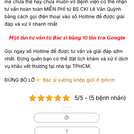
mà chưa thể hay chưa muốn vô Bệnh viện có thể nhận
tư vấn hoàn toàn MIỄN PHÍ từ BS CKI Lê Văn Quỳnh
bằng cách gọi điện thoại vào số Hotline để được giải
đáp và xử lí nhanh nhất
𝙈ộ𝙩 𝙡ầ𝙣 𝙩ư 𝙫ấ𝙣 𝙩ừ 𝘽á𝙘 𝙨ĩ 𝙗ằ𝙣𝙜 10 𝙡ầ𝙣 𝙩𝙧𝙖 𝙂𝙤𝙤𝙜𝙡𝙚
Gọi ngay số Hotline để được tư vấn và giải đáp sớm
nhất. Đừng quên bạn có thể đặt lịch khám và xử lí dịch
vụ khâu vết thương tại nhà tại TPHCM.
ĐỪNG BỎ LỠ
Bác sĩ xương khớp giỏi ở tphcm
5/5 - (5 bệnh nhân)