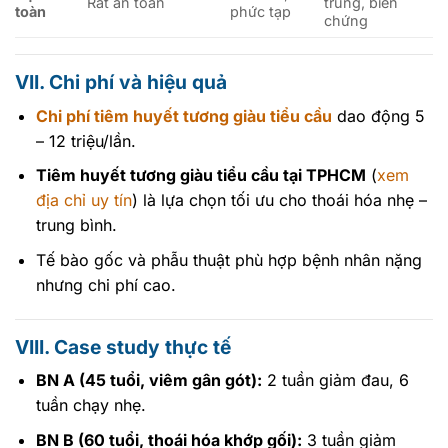
Rất an toàn
trùng, biến
toàn
phức tạp
chứng
VII. Chi phí và hiệu quả
Chi phí tiêm huyết tương giàu tiểu cầu
dao động 5
– 12 triệu/lần.
Tiêm huyết tương giàu tiểu cầu tại TPHCM
(
xem
địa chỉ uy tín
) là lựa chọn tối ưu cho thoái hóa nhẹ –
trung bình.
Tế bào gốc và phẫu thuật phù hợp bệnh nhân nặng
nhưng chi phí cao.
VIII. Case study thực tế
BN A (45 tuổi, viêm gân gót):
2 tuần giảm đau, 6
tuần chạy nhẹ.
BN B (60 tuổi, thoái hóa khớp gối):
3 tuần giảm