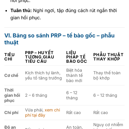
hồi phục.
Tuân thủ:
Nghỉ ngơi, tập đúng cách rút ngắn thời
gian hồi phục.
VI. Bảng so sánh PRP – tế bào gốc – phẫu
thuật
PRP – HUYẾT
LIỆU
TIÊU
PHẪU THUẬT
TƯƠNG GIÀU
PHÁP TẾ
CHÍ
THAY KHỚP
TIỂU CẦU
BÀO GỐC
Biệt hóa
Kích thích tự lành,
Thay thế toàn
Cơ chế
thành tế
yếu tố tăng trưởng
bộ khớp
bào mới
Thời
6 – 12
gian hồi
2 – 6 tháng
6 – 12 tháng
tháng
phục
Vừa phải,
xem chi
Chi phí
Rất cao
Rất cao
phí tại đây
Nguy cơ nhiễm
Độ an
An toàn,