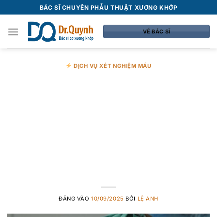
Bỏ
BÁC SĨ CHUYÊN PHẪU THUẬT XƯƠNG KHỚP
qua
nội
VỀ BÁC SĨ
dung
DỊCH VỤ XÉT NGHIỆM MÁU
Thời gian hồi
phục sau tiêm
huyết tương giàu
tiểu cầu
ĐĂNG VÀO
10/09/2025
BỞI
LỆ ANH