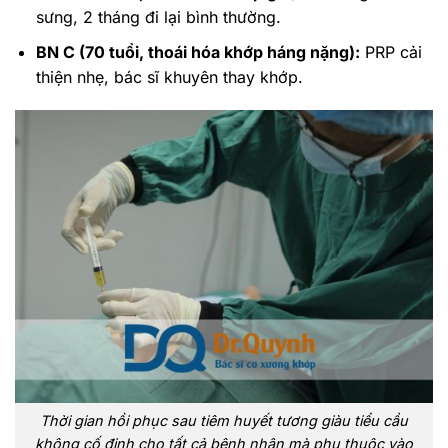
sưng, 2 tháng đi lại bình thường.
BN C (70 tuổi, thoái hóa khớp háng nặng):
PRP cải
thiện nhẹ, bác sĩ khuyên thay khớp.
Thời gian hồi phục sau tiêm huyết tương giàu tiểu cầu
không cố định cho tất cả bệnh nhân mà phụ thuộc vào