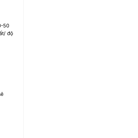
0-50
ất/ độ
sẽ