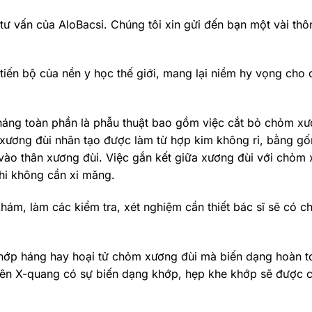
tư vấn của AloBacsi. Chúng tôi xin gửi đến bạn một vài thôn
tiến bộ của nền y học thế giới, mang lại niềm hy vọng cho
háng toàn phần là phẫu thuật bao gồm việc cắt bỏ chỏm x
m xương đùi nhân tạo được làm từ hợp kim không rỉ, bằng g
vào thân xương đùi. Việc gắn kết giữa xương đùi với chỏm
hi không cần xi măng.
ám, làm các kiểm tra, xét nghiệm cần thiết bác sĩ sẽ có ch
khớp háng hay hoại tử chỏm xương đùi mà biến dạng hoàn t
, trên X-quang có sự biến dạng khớp, hẹp khe khớp sẽ được c