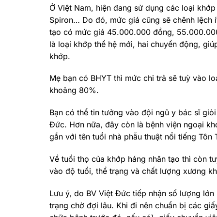
Ở Việt Nam, hiện đang sử dụng các loại khớp
Spiron… Do đó, mức giá cũng sẽ chênh lệch ít
tạo có mức giá 45.000.000 đồng, 55.000.000
là loại khớp thế hệ mới, hai chuyển động, gi
khớp.
Mẹ bạn có BHYT thì mức chi trả sẽ tuỳ vào 
khoảng 80%.
Bạn có thể tin tưởng vào đội ngũ y bác sĩ giỏ
Đức. Hơn nữa, đây còn là bệnh viện ngoại kho
gắn với tên tuổi nhà phẫu thuật nổi tiếng Tôn
Về tuổi thọ của khớp háng nhân tạo thì còn t
vào độ tuổi, thể trạng và chất lượng xương k
Lưu ý, do BV Việt Đức tiếp nhận số lượng lớ
trạng chờ đợi lâu. Khi đi nên chuẩn bị các g