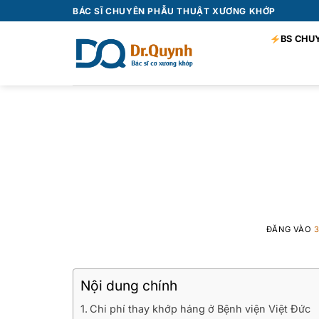
Bỏ
BÁC SĨ CHUYÊN PHẪU THUẬT XƯƠNG KHỚP
qua
BS CHU
nội
dung
Chi phí thay 
ĐĂNG VÀO
3
Nội dung chính
Chi phí thay khớp háng ở Bệnh viện Việt Đức