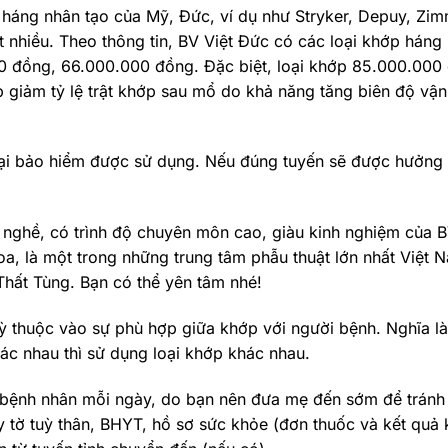
 háng nhân tạo của Mỹ, Đức, ví dụ như Stryker, Depuy, Zim
 nhiều. Theo thông tin, BV Việt Đức có các loại khớp háng
 đồng, 66.000.000 đồng. Đặc biệt, loại khớp 85.000.000
úp giảm tỷ lệ trật khớp sau mổ do khả năng tăng biên độ vậ
loại bảo hiểm được sử dụng. Nếu đúng tuyến sẽ được hưởng
i nghề, có trình độ chuyên môn cao, giàu kinh nghiệm của B
a, là một trong những trung tâm phẫu thuật lớn nhất Việt 
 Thất Tùng. Bạn có thể yên tâm nhé!
uỳ thuộc vào sự phù hợp giữa khớp với người bệnh. Nghĩa là
hác nhau thì sử dụng loại khớp khác nhau.
n bệnh nhân mỗi ngày, do bạn nên đưa mẹ đến sớm để tránh 
iấy tờ tuỳ thân, BHYT, hồ sơ sức khỏe (đơn thuốc và kết quả