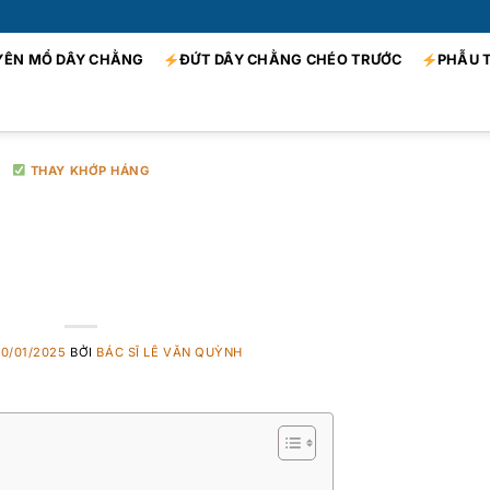
YÊN MỔ DÂY CHẰNG
ĐỨT DÂY CHẰNG CHÉO TRƯỚC
PHẪU 
THAY KHỚP HÁNG
khớp háng ở Bệnh viện
Việt Đức
0/01/2025
BỞI
BÁC SĨ LÊ VĂN QUỲNH