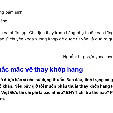
áng bẩm sinh
háng
ớn và phức tạp. Chỉ định thay khớp háng phụ thuộc vào từn
ác sĩ chuyên khoa xương khớp để được tư vấn và đưa ra q
Nguồn: https://myhealthv
thắc mắc về thay khớp háng
 và được bác sĩ cho sử dụng thuốc. Ban đầu, tình trạng có 
khó khăn. Nếu bây giờ tôi muốn phẫu thuật thay khớp háng 
iệt Đức thì chi phí là bao nhiêu? BHYT chi trả thế nào? 
ắm.