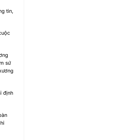
g tin,
 cuộc
ương
ốm sứ
 xương
ỉ định
oàn
hỉ