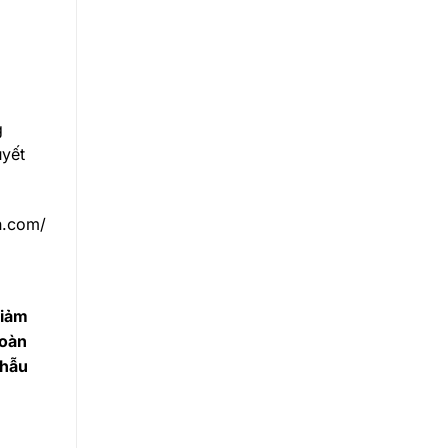
g
uyết
n.com/
giảm
toàn
Phẫu