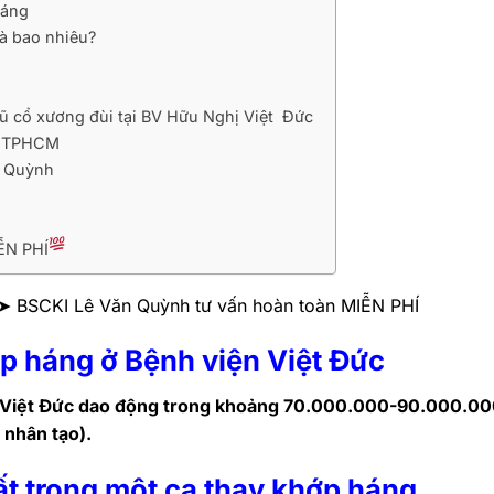
háng
là bao nhiêu?
ũ cổ xương đùi tại BV Hữu Nghị Việt Đức
 – TPHCM
n Quỳnh
ỄN PHÍ
c ➤ BSCKI Lê Văn Quỳnh tư vấn hoàn toàn MIỄN PHÍ
ớp háng ở Bệnh viện Việt Đức
ện Việt Đức dao động trong khoảng 70.000.000-90.000.0
 nhân tạo).
ất trong một ca thay khớp háng