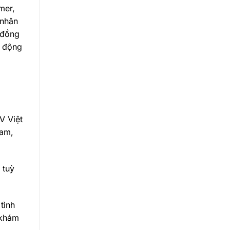
mer,
 nhân
 đồng
n động
V Việt
Nam,
 tuỳ
tình
 khám