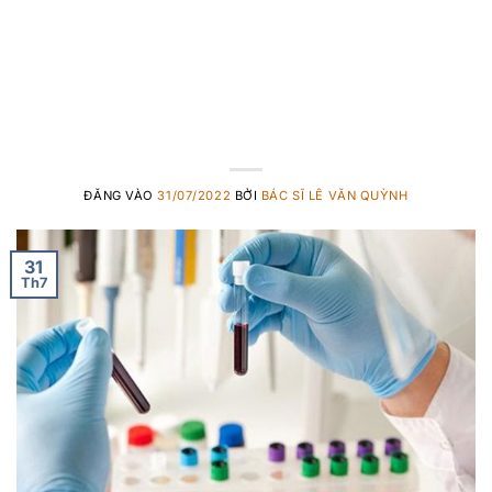
vào chất lượng
chăm sóc
ĐĂNG VÀO
31/07/2022
BỞI
BÁC SĨ LÊ VĂN QUỲNH
31
Th7