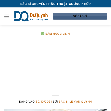
Bỏ
BÁC SĨ CHUYÊN PHẪU THUẬT XƯƠNG KHỚP
qua
nội
VỀ BÁC SĨ
dung
SÂM NGỌC LINH
Sâm Ngọc Linh
ngâm mật ong để
được bao lâu -1 số
cách ngâm
ĐĂNG VÀO
30/10/2021
BỞI
BÁC SĨ LÊ VĂN QUỲNH