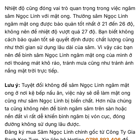
Nhiệt độ cũng đóng vai trò quan trọng trong việc ngâm
sâm Ngọc Linh với mật ong. Thường sâm Ngọc Linh
ngâm mật ong được bảo quản tốt nhất ở 21 đến 26 độ,
không nên để nhiệt độ vượt quá 27 độ. Bạn biết không
cách bảo quản tốt sẽ quyết định được chất lượng cũng
như thời gian sử dụng lâu dài của sâm. Vì vậy các bạn
nên để bình sâm Ngọc Linh ngâm mật ong của mình ở
nơi thoáng mát khô ráo, tránh mưa cũng như tránh ánh
nắng mặt trời trực tiếp.
Lưu ý:
Tuyệt đối không để sâm Ngọc Linh ngâm mật
ong ở nơi kệ bếp nấu ăn, việc này sẽ dễ làm mật ong
cũng như sâm Ngọc Linh bị biến chất. Hơn nữa chúng
ta cũng không nên để bình ngâm sâm trên sàn hoặc
nền đất vì rất dễ khiến bình ngâm bị vón cục, đóng
đường không sử dụng lâu được.
Đăng ký mua Sâm Ngọc Linh chính gốc từ Công Ty Gia
Bạch Kon Tum. Xin liên hệ Hotline
0786.893.406
để