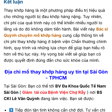
Kết luận
Thay khớp háng là một phương pháp điều trị hiệu quả
cho những người bị đau khớp háng nặng. Tuy nhiên,
chi phí của quá trình này có thể khiến nhiều người lo
lắng và do đó không dám tiến hành. Bài viết này
Bác sĩ
Quỳnh chuyên mổ khớp háng
cung cấp thông tin về
chi phí thay khớp háng ở bệnh viện Chấn thương chỉnh
hình, quy trình và những lựa chọn để giúp bạn hiểu rõ
hơn về thủ tục này. Hy vọng bài viết sẽ giúp bạn có
được quyết định đúng đắn cho sức khỏe của mình.
Địa chỉ mổ thay khớp háng uy tín tại Sài Gòn
- TPHCM
Tại Sài Gòn: Bạn có thể tới
BV Đa Khoa Quốc Tế Nam
Sài Gòn
(
Giảm tải của Bệnh Viện Chợ Rẫy
) nơi
BS
CKI Lê Văn Quỳnh
đang làm việc. Bạn sẽ được:
Tiếp đón tận tình không cần chờ đợi. Tư vấn chi