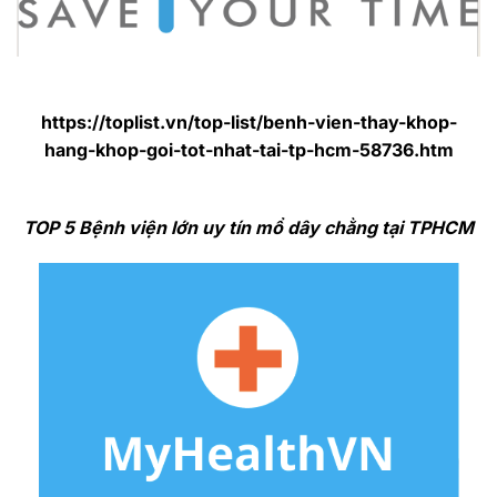
https://toplist.vn/top-list/benh-vien-thay-khop-
hang-khop-goi-tot-nhat-tai-tp-hcm-58736.htm
TOP 5 Bệnh viện lớn uy tín mổ dây chằng tại TPHCM