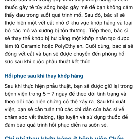
thuốc gây tê tủy sống hoặc gây mê để bạn không cảm
thấy đau trong suốt quá trình mổ. Sau đó, bác sĩ sẽ
thực hiện một vết cắt nhỏ ở khu vực khớp háng và loại
bỏ các mô và xương bị tổn thương. Tiếp theo, bác sĩ
sẽ thay thế khớp bị hư bằng một khớp nhân tạo được
làm từ Ceramic hoặc PolyEthylen. Cuối cùng, bác sĩ sẽ
đóng vết cắt và bạn sẽ được chuyển đến phòng hồi
sức sau khi cuộc phẫu thuật kết thúc.
Hồi phục sau khi thay khớp háng
Sau khi thực hiện phẫu thuật, bạn sẽ được giữ lại trong
bệnh viện trong 5 – 7 ngày để theo dõi tình trạng và
theo dõi các biến chứng có thể xảy ra. Sau khi xuất
viện, bạn sẽ cần tuân thủ các chỉ dẫn của bác sĩ về
chăm sóc vết thương, tập luyện và sử dụng thuốc để
đảm bảo quá trình hồi phục diễn ra suôn sẻ.
Chi phí thay khớp háng ở bệnh viện Chấn