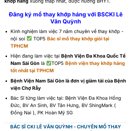
khớp háng
xuống thấp nhất, được hưởng BHYT.
Đăng ký mổ thay khớp háng với BSCKI Lê
Văn Quỳnh
Kinh nghiệm làm việc 7 năm chuyên về thay khớp -
nội soi
TOP5
Bác sĩ mổ thay khớp giỏi tại
TPHCM
Hiện đang làm việc tại
Bệnh Viện Đa Khoa Quốc Tế
Nam Sài Gòn
là
TOP5
Bệnh viện thay khớp háng
tốt nhất tại TPHCM
Bệnh Viện Nam Sài Gòn là đơn vị giảm tải của Bệnh
viện Chợ Rẫy
Bác Sĩ từng làm việc tại: Bệnh Viện Đa Khoa Hồng
Đức, BV An Sinh, BV Tân Hưng, BV ShingMark (
Đồng Nai ), PK Hoàn Mỹ SG
BÁC SĨ CKI LÊ VĂN QUỲNH - CHUYÊN MỔ THAY