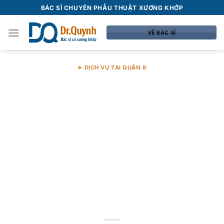
Bỏ
BÁC SĨ CHUYÊN PHẪU THUẬT XƯƠNG KHỚP
qua
nội
VỀ BÁC SĨ
dung
➤ DỊCH VỤ TẠI QUẬN 8
Dịch vụ tiêm
thuốc tại nhà
Quận 8 – Giải
pháp an toàn, tiện
lợi