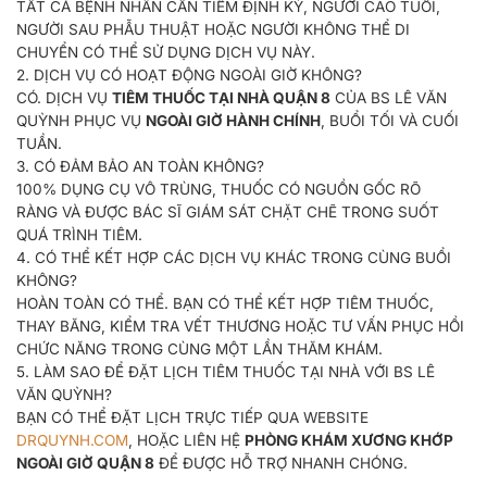
TẤT CẢ BỆNH NHÂN CẦN TIÊM ĐỊNH KỲ, NGƯỜI CAO TUỔI,
NGƯỜI SAU PHẪU THUẬT HOẶC NGƯỜI KHÔNG THỂ DI
CHUYỂN CÓ THỂ SỬ DỤNG DỊCH VỤ NÀY.
2. DỊCH VỤ CÓ HOẠT ĐỘNG NGOÀI GIỜ KHÔNG?
CÓ. DỊCH VỤ
TIÊM THUỐC TẠI NHÀ QUẬN 8
CỦA BS LÊ VĂN
QUỲNH PHỤC VỤ
NGOÀI GIỜ HÀNH CHÍNH
, BUỔI TỐI VÀ CUỐI
TUẦN.
3. CÓ ĐẢM BẢO AN TOÀN KHÔNG?
100% DỤNG CỤ VÔ TRÙNG, THUỐC CÓ NGUỒN GỐC RÕ
RÀNG VÀ ĐƯỢC BÁC SĨ GIÁM SÁT CHẶT CHẼ TRONG SUỐT
QUÁ TRÌNH TIÊM.
4. CÓ THỂ KẾT HỢP CÁC DỊCH VỤ KHÁC TRONG CÙNG BUỔI
KHÔNG?
HOÀN TOÀN CÓ THỂ. BẠN CÓ THỂ KẾT HỢP TIÊM THUỐC,
THAY BĂNG, KIỂM TRA VẾT THƯƠNG HOẶC TƯ VẤN PHỤC HỒI
CHỨC NĂNG TRONG CÙNG MỘT LẦN THĂM KHÁM.
5. LÀM SAO ĐỂ ĐẶT LỊCH TIÊM THUỐC TẠI NHÀ VỚI BS LÊ
VĂN QUỲNH?
BẠN CÓ THỂ ĐẶT LỊCH TRỰC TIẾP QUA WEBSITE
DRQUYNH.COM
, HOẶC LIÊN HỆ
PHÒNG KHÁM XƯƠNG KHỚP
NGOÀI GIỜ QUẬN 8
ĐỂ ĐƯỢC HỖ TRỢ NHANH CHÓNG.