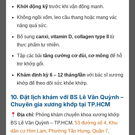
Khởi động kỹ
trước khi vận động mạnh.
Không ngồi xổm, leo cầu thang hoặc mang vác
nặng quá sức.
Bổ sung
canxi, vitamin D, collagen type II
từ
thực phẩm tự nhiên.
Tập các bài
tăng cường cơ đùi, cơ mông
để hỗ
trợ khớp gối.
Khám định kỳ 6 – 12 tháng/lần
với bác sĩ xương
khớp để theo dõi sức khỏe khớp.
10. Đặt lịch khám với BS Lê Văn Quỳnh –
Chuyên gia xương khớp tại TP.HCM
Địa chỉ:
Phòng khám chuyên khoa xương khớp
BS Lê Văn Quỳnh – TP.HCM.
53 đường số 4, Khu
dân cư Him Lam, Phường Tân Hưng, Quận 7,