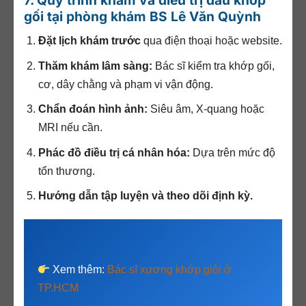
7. Quy trình khám và điều trị đau khớp
gối tại phòng khám BS Lê Văn Quỳnh
Đặt lịch khám trước
qua điện thoại hoặc website.
Thăm khám lâm sàng:
Bác sĩ kiểm tra khớp gối,
cơ, dây chằng và phạm vi vận động.
Chẩn đoán hình ảnh:
Siêu âm, X-quang hoặc
MRI nếu cần.
Phác đồ điều trị cá nhân hóa:
Dựa trên mức độ
tổn thương.
Hướng dẫn tập luyện và theo dõi định kỳ.
Xem thêm:
Bác sĩ xương khớp giỏi ở
TP.HCM