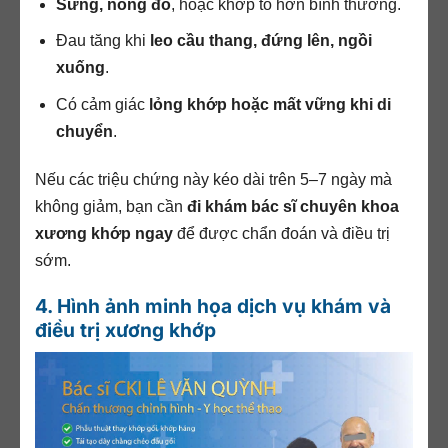
Sưng, nóng đỏ
, hoặc khớp to hơn bình thường.
Đau tăng khi
leo cầu thang, đứng lên, ngồi
xuống
.
Có cảm giác
lỏng khớp hoặc mất vững khi di
chuyển
.
Nếu các triệu chứng này kéo dài trên 5–7 ngày mà
không giảm, bạn cần
đi khám bác sĩ chuyên khoa
xương khớp ngay
để được chẩn đoán và điều trị
sớm.
4. Hình ảnh minh họa dịch vụ khám và
điều trị xương khớp