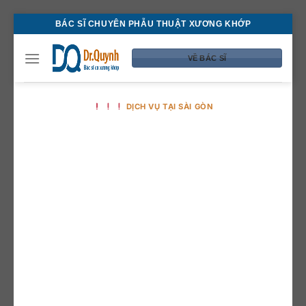
Bỏ
BÁC SĨ CHUYÊN PHẪU THUẬT XƯƠNG KHỚP
qua
nội
VỀ BÁC SĨ
dung
DỊCH VỤ TẠI SÀI GÒN
Bí quyết điều trị
đau khớp gối
hiệu quả cùng
bác sĩ xương
khớp giỏi ở