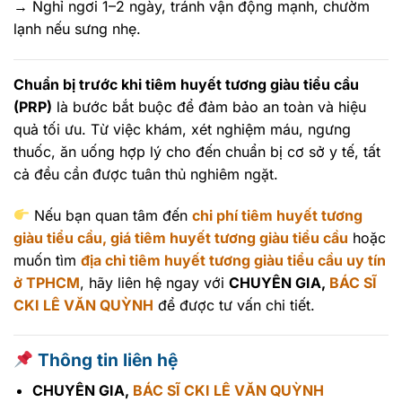
→ Nghỉ ngơi 1–2 ngày, tránh vận động mạnh, chườm
lạnh nếu sưng nhẹ.
Chuẩn bị trước khi tiêm huyết tương giàu tiểu cầu
(PRP)
là bước bắt buộc để đảm bảo an toàn và hiệu
quả tối ưu. Từ việc khám, xét nghiệm máu, ngưng
thuốc, ăn uống hợp lý cho đến chuẩn bị cơ sở y tế, tất
cả đều cần được tuân thủ nghiêm ngặt.
Nếu bạn quan tâm đến
chi phí tiêm huyết tương
giàu tiểu cầu, giá tiêm huyết tương giàu tiểu cầu
hoặc
muốn tìm
địa chỉ tiêm huyết tương giàu tiểu cầu uy tín
ở TPHCM
, hãy liên hệ ngay với
CHUYÊN GIA,
BÁC SĨ
CKI LÊ VĂN QUỲNH
để được tư vấn chi tiết.
Thông tin liên hệ
CHUYÊN GIA,
BÁC SĨ CKI LÊ VĂN QUỲNH