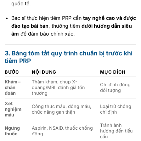
quốc tế.
Bác sĩ thực hiện tiêm PRP cần
tay nghề cao và được
đào tạo bài bản
, thường tiêm
dưới hướng dẫn siêu
âm
để đảm bảo chính xác.
3. Bảng tóm tắt quy trình chuẩn bị trước khi
tiêm PRP
BƯỚC
NỘI DUNG
MỤC ĐÍCH
Khám –
Thăm khám, chụp X-
Chỉ định đúng
chẩn
quang/MRI, đánh giá tổn
đối tượng
đoán
thương
Xét
Công thức máu, đông máu,
Loại trừ chống
nghiệm
chức năng gan thận
chỉ định
máu
Tránh ảnh
Ngưng
Aspirin, NSAID, thuốc chống
hưởng đến tiểu
thuốc
đông
cầu