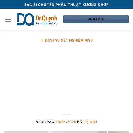
Bỏ
BÁC SĨ CHUYÊN PHẪU THUẬT XƯƠNG KHỚP
qua
nội
VỀ BÁC SĨ
dung
DỊCH VỤ XÉT NGHIỆM MÁU
Quy trình chuẩn
bị trước khi tiêm
huyết tương giàu
tiểu cầu
ĐĂNG VÀO
28/08/2025
BỞI
LỆ ANH