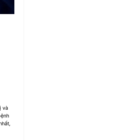
ị và
bệnh
nhất,