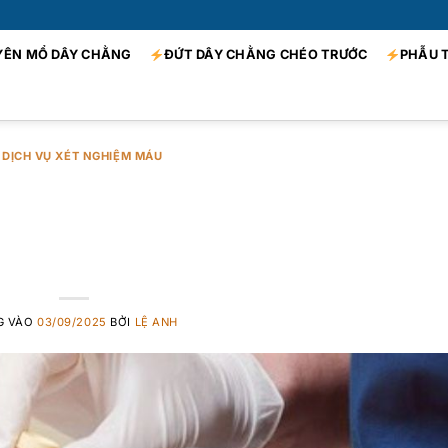
YÊN MỔ DÂY CHẰNG
ĐỨT DÂY CHẰNG CHÉO TRƯỚC
PHẪU 
DỊCH VỤ XÉT NGHIỆM MÁU
u khi tiêm huyết tươn
àu tiểu cầu
G VÀO
03/09/2025
BỞI
LỆ ANH