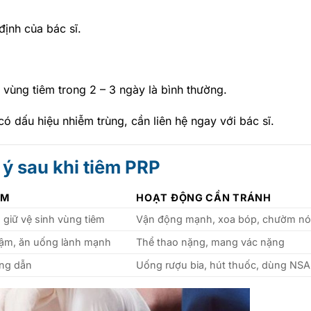
định của bác sĩ.
 vùng tiêm trong 2 – 3 ngày là bình thường.
ó dấu hiệu nhiễm trùng, cần liên hệ ngay với bác sĩ.
 ý sau khi tiêm PRP
ÀM
HOẠT ĐỘNG CẦN TRÁNH
 giữ vệ sinh vùng tiêm
Vận động mạnh, xoa bóp, chườm n
chậm, ăn uống lành mạnh
Thể thao nặng, mang vác nặng
ớng dẫn
Uống rượu bia, hút thuốc, dùng NSA