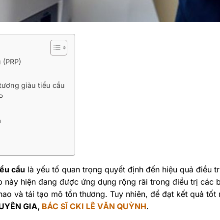
u (PRP)
tương giàu tiểu cầu
P
a
iểu cầu
là yếu tố quan trọng quyết định đến hiệu quả điều tr
 này hiện đang được ứng dụng rộng rãi trong điều trị các 
ao và tái tạo mô tổn thương. Tuy nhiên, để đạt kết quả tốt 
UYÊN GIA,
BÁC SĨ CKI LÊ VĂN QUỲNH
.