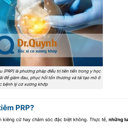
 (PRP) là phương pháp điều trị tiên tiến trong y học
ãi để giảm đau, phục hồi tổn thương và tái tạo mô ở
c bệnh lý cơ xương khớp
 tiêm PRP?
n kiêng cữ hay chăm sóc đặc biệt không. Thực tế,
những l