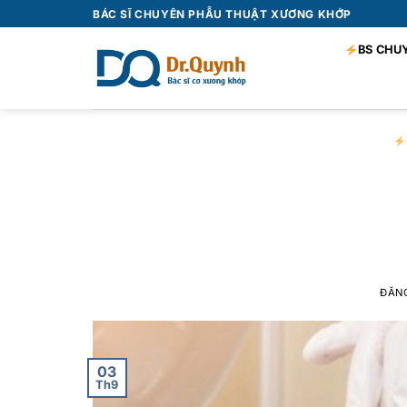
Bỏ
BÁC SĨ CHUYÊN PHẪU THUẬT XƯƠNG KHỚP
qua
BS CHU
nội
dung
Những lưu ý sa
gi
ĐĂN
03
Th9